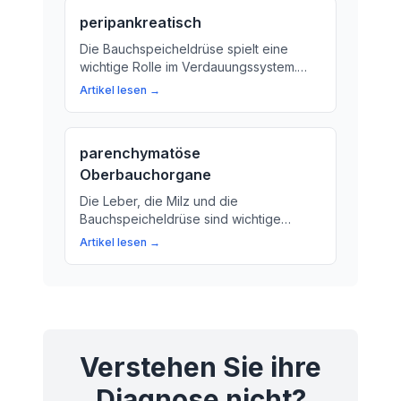
Veränderungen am besten bekämpfen
peripankreatisch
können.
Die Bauchspeicheldrüse spielt eine
wichtige Rolle im Verdauungssystem.
Aber was bedeutet der Begriff
Artikel lesen →
'Peripankreatisch'? Erklären wir es dir.
parenchymatöse
Oberbauchorgane
Die Leber, die Milz und die
Bauchspeicheldrüse sind wichtige
Organe im Oberbauch. Wir erklären, was
Artikel lesen →
sie tun und warum sie so wichtig für
unsere Gesundheit sind.
Verstehen Sie ihre
Diagnose nicht?