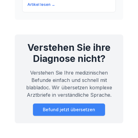
Kontext der Kniescheibe relevant ist.
Artikel lesen →
Erfahren Sie mehr über die Anatomie
und Physiologie unseres Körpers.
Verstehen Sie ihre
Diagnose nicht?
Verstehen Sie Ihre medizinischen
Befunde einfach und schnell mit
blabladoc. Wir übersetzen komplexe
Arztbriefe in verständliche Sprache.
Befund jetzt übersetzen