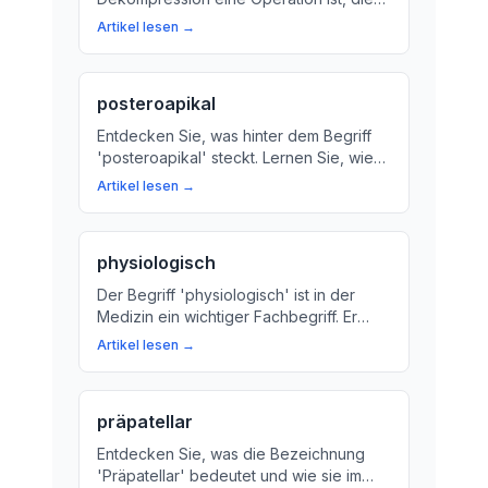
den Druck auf die Schulterregion
Artikel lesen →
beendet und das Wohlbefinden
verbessert. Erfahren Sie mehr über die
Vorteile dieser Behandlung.
posteroapikal
Entdecken Sie, was hinter dem Begriff
'posteroapikal' steckt. Lernen Sie, wie
dieser Code die anatomischen
Artikel lesen →
Strukturen im Herz-Kreislauf-System und
Atemwegssystem beschreibt.
physiologisch
Der Begriff 'physiologisch' ist in der
Medizin ein wichtiger Fachbegriff. Er
beschreibt normale Vorgänge im Körper
Artikel lesen →
und hilft bei der Diagnose und Therapie
von Krankheiten. Wir erklären, was
'physiologisch' bedeutet und warum es
präpatellar
wichtig ist.
Entdecken Sie, was die Bezeichnung
'Präpatellar' bedeutet und wie sie im